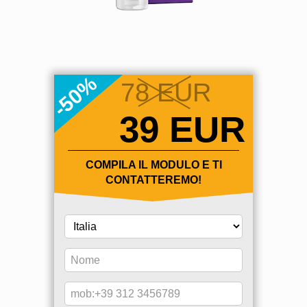
78
EUR
39
EUR
COMPILA IL MODULO E TI
CONTATTEREMO!